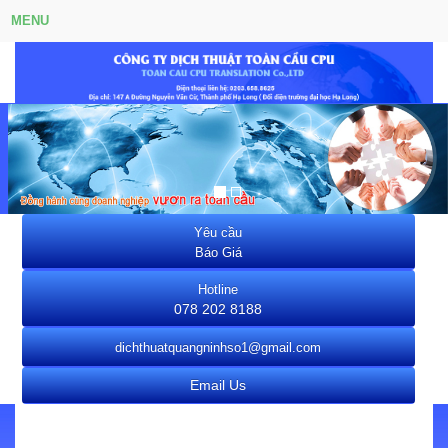
MENU
dichthuathalong
Yêu cầu
Báo Giá
Hotline
078 202 8188
dichthuatquangninhso1@gmail.com
Email Us