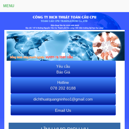
MENU
dichthuathalong
Yêu cầu
Báo Giá
Hotline
078 202 8188
dichthuatquangninhso1@gmail.com
Email Us