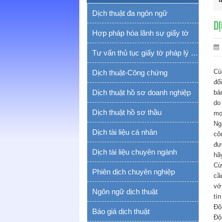
t
Dịch thuật đa ngôn ngữ
Dị
Hợp pháp hóa lãnh sự giấy tờ
Tư vấn thủ tục giấy tờ pháp lý yếu tố nước ngoài
Cù
Dịch thuật-Công chứng
đố
Dịch thuật hồ sơ doanh nghiệp
bả
do
Dịch thuật hồ sơ thầu
mọ
Ng
Dịch tài liệu cá nhân
cô
đư
Dịch tài liệu chuyên ngành
hã
Cừ
Phiên dịch chuyên nghiệp
cầ
vớ
Ngôn ngữ dịch thuật
tí
Độ
Báo giá dịch thuật
Độ