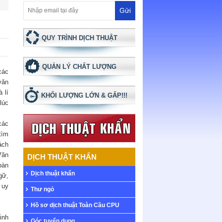
QUY TRÌNH DỊCH THUẬT
QUẢN LÝ CHẤT LƯỢNG
các
văn
 lí
KHỐI LƯỢNG LỚN & GẤP!!!
lúc
các
tìm
ách
Văn
DỊCH THUẬT KHẨN
oàn
Dịch thuật khẩn
gữ,
 uy
Thư ngỏ
Hồ sơ dịch thuật Toàn Cầu CPU
inh
Góc tuyển dụng