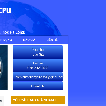
ỂN DỤNG
BÁO GIÁ
LIÊN HỆ
Yêu cầu
Báo Giá
Hotline
078 202 8188
dichthuatquangninhso1@gmail.com
Email Us
YÊU CẦU BÁO GIÁ NHANH
ng