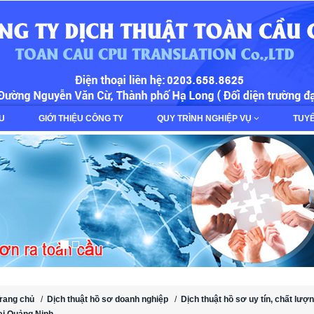
ẾU
GIỚI THIỆU CÔNG TY
QUY TRÌNH NGHIỆP VỤ
TUY
rang chủ
/
Dịch thuật hồ sơ doanh nghiệp
/
Dịch thuật hồ sơ uy tín, chất lượ