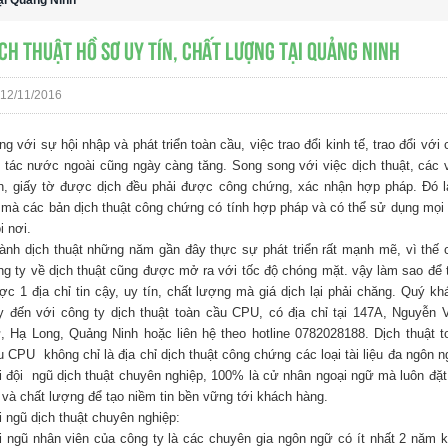
ại Quảng Ninh
ch thuật hồ sơ uy tín, chất lượng tại Quảng Ninh
12/11/2016
ng với sự hội nhập và phát triển toàn cầu, việc trao đổi kinh tế, trao đổi với 
i tác nước ngoài cũng ngày càng tăng. Song song với việc dịch thuật, các 
n, giấy tờ được dịch đều phải được công chứng, xác nhận hợp pháp. Đó là
 mà các bản dịch thuật công chứng có tính hợp pháp và có thể sử dụng mọi 
i nơi.
ành dịch thuật những năm gần đây thực sự phát triển rất mạnh mẽ, vì thế 
ng ty về dịch thuật cũng được mở ra với tốc độ chóng mặt. vậy làm sao để 
ợc 1 địa chỉ tin cậy, uy tín, chất lượng mà giá dịch lại phải chăng. Quý kh
y đến với công ty dịch thuật toàn cầu CPU, có địa chỉ tại 147A, Nguyễn 
, Hạ Long, Quảng Ninh hoặc liên hệ theo hotline 0782028188. Dịch thuật t
u CPU không chỉ là địa chỉ dịch thuật công chứng các loại tài liệu đa ngôn n
i đội ngũ dịch thuật chuyên nghiệp, 100% là cử nhân ngoại ngữ mà luôn đặt
n và chất lượng để tạo niềm tin bền vững tới khách hàng.
i ngũ dịch thuật chuyên nghiệp:
i ngũ nhân viên của công ty là các chuyên gia ngôn ngữ có ít nhất 2 năm k