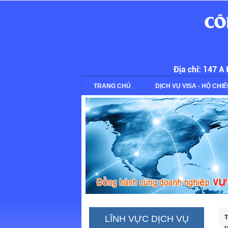
dichthuathalong
TRANG CHỦ
DỊCH VỤ VISA - HỘ CHI
LĨNH VỰC DỊCH VỤ
T