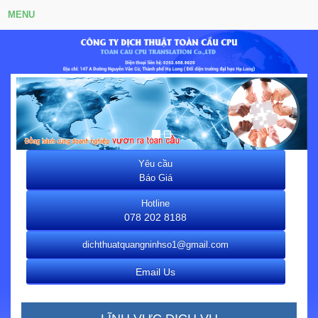
MENU
dichthuathalong
Yêu cầu
Báo Giá
Hotline
078 202 8188
dichthuatquangninhso1@gmail.com
Email Us