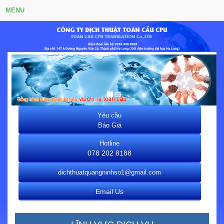
MENU
dichthuathalong
Yêu cầu
Báo Giá
Hotline
078 202 8188
dichthuatquangninhso1@gmail.com
Email Us